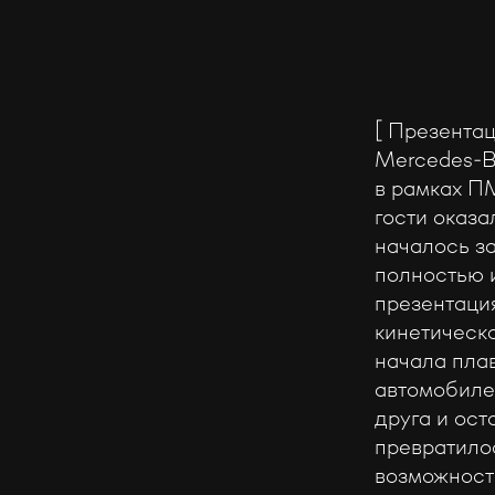
[ Презента
Mercedes-B
в рамках П
гости оказ
началось з
полностью и
презентаци
кинетическ
начала плав
автомобиле
друга и ос
превратило
возможност