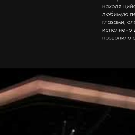
находящийс
любимую пе
глазами, сл
исполнено в
позволило 