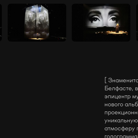
[ Знаменит
Белфасте, 
эпицентр му
нового аль
проекционн
уникальную
атмосферу 
голограммам