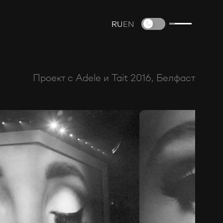
RU
RU
EN
EN
Проект с Adele и Tait 2016, Белфаст